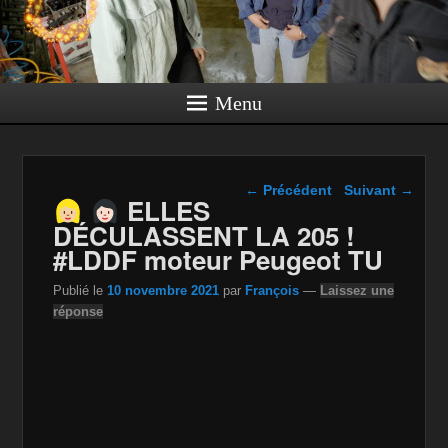
Menu
Navigation dans les
←
Précédent
Suivant
→
ELLES
articles
DÉCULASSENT LA 205 !
#LDDF moteur Peugeot TU
Publié le
10 novembre 2021
par
François
—
Laissez une
réponse