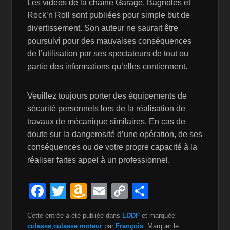
Les vidéos de la chaîne Garage, Bagnoles et
Rock’n Roll sont publiées pour simple but de
divertissement. Son auteur ne saurait être
poursuivi pour des mauvaises conséquences
de l’utilisation par ses spectateurs de tout ou
partie des informations qu’elles contiennent.
Veuillez toujours porter des équipements de
sécurité personnels lors de la réalisation de
travaux de mécanique similaires. En cas de
doute sur la dangerosité d’une opération, de ses
conséquences ou de votre propre capacité à la
réaliser faites appel à un professionnel.
F
T
A
E
C
P
a
wi
m
m
o
ar
Cette entrée a été publiée dans
LDDF
et marquée
c
tt
a
ail
p
ta
culasse
,
culasse moteur
par
François
. Marquer le