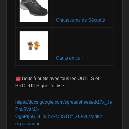
Chaussures de Sécurité
Gants en cuir
Boite à outils avec tous les OUTILS et
PRODUITS que j’utilise:
https://docs.google.com/spreadsheets/d/17x_Je
Phx5VsM3-
OgpPtjhUDLiaLzYkM3STDf1Z8FvLs/edit?
usp=sharing