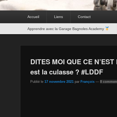
Premier
Accueil
Liens
Contact
menu
Second
Apprendre avec la Garage Bagnoles Academy
menu
DITES MOI QUE CE N’EST P
est la culasse ? #LDDF
Publié le
17 novembre 2021
par
François
—
8 comment