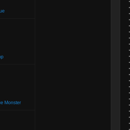
que
hp
ue Monster