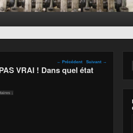
Navigation dans les
←
Précédent
Suivant
→
articles
AS VRAI ! Dans quel état
aires ↓