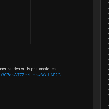
sseur et des outils pneumatiques:
1IFfc_t3G7ebWT7ZmN_Hbw3t3_LAF2G