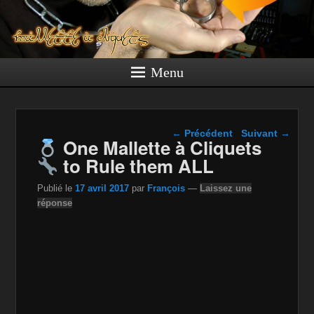
Menu
Navigation dans les
←
Précédent
Suivant
→
One Mallette à Cliquets
articles
to Rule them ALL
Publié le
17 avril 2017
par
François
—
Laissez une
réponse