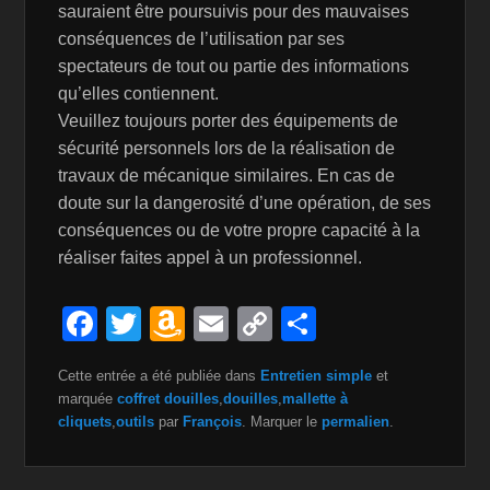
sauraient être poursuivis pour des mauvaises
conséquences de l’utilisation par ses
spectateurs de tout ou partie des informations
qu’elles contiennent.
Veuillez toujours porter des équipements de
sécurité personnels lors de la réalisation de
travaux de mécanique similaires. En cas de
doute sur la dangerosité d’une opération, de ses
conséquences ou de votre propre capacité à la
réaliser faites appel à un professionnel.
F
T
A
E
C
P
a
wi
m
m
o
ar
Cette entrée a été publiée dans
Entretien simple
et
c
tt
a
ail
p
ta
marquée
coffret douilles
,
douilles
,
mallette à
e
er
z
y
g
cliquets
,
outils
par
François
. Marquer le
permalien
.
b
o
Li
er