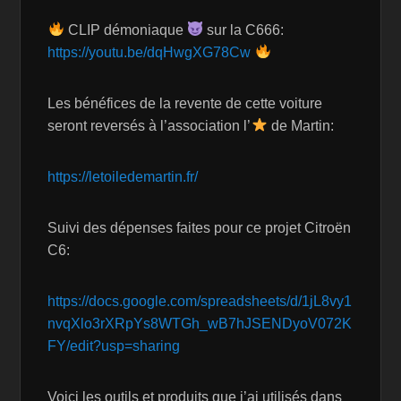
CLIP démoniaque
sur la C666:
https://youtu.be/dqHwgXG78Cw
Les bénéfices de la revente de cette voiture
seront reversés à l’association l’
de Martin:
https://letoiledemartin.fr/
Suivi des dépenses faites pour ce projet Citroën
C6:
https://docs.google.com/spreadsheets/d/1jL8vy1
nvqXlo3rXRpYs8WTGh_wB7hJSENDyoV072K
FY/edit?usp=sharing
Voici les outils et produits que j’ai utilisés dans