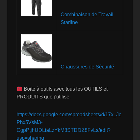
Combinaison de Travail
Starline
Chaussures de Sécurité
Boite à outils avec tous les OUTILS et
PRODUITS que j’utilise:
https://docs.google.com/spreadsheets/d/17x_Je
Phx5VsM3-
OgpPtjhUDLiaLzYkM3STDf1Z8FvLs/edit?
usp=sharing