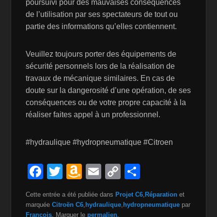
poursuivi pour des mauvaises conséquences
de l’utilisation par ses spectateurs de tout ou
partie des informations qu’elles contiennent.
Veuillez toujours porter des équipements de
sécurité personnels lors de la réalisation de
travaux de mécanique similaires. En cas de
doute sur la dangerosité d’une opération, de ses
conséquences ou de votre propre capacité à la
réaliser faites appel à un professionnel.
#hydraulique #hydropneumatique #Citroen
F
T
A
E
C
P
a
wi
m
m
o
ar
Cette entrée a été publiée dans
Projet C6
,
Réparation
et
c
tt
a
ail
p
ta
marquée
Citroën C6
,
hydraulique
,
hydropneumatique
par
François
. Marquer le
permalien
.