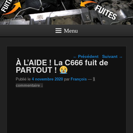
Menu
Navigation dans les
←
Précédent
Suivant
→
À L’AIDE ! La C666 fuit de
articles
PARTOUT !
Publié le
4 novembre 2020
par
François
—
1
commentaire ↓