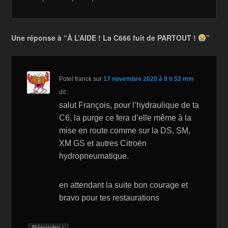
e
er
z
y
g
b
o
Li
er
o
n
n
Une réponse à “À L’AIDE ! La C666 fuit de PARTOUT !
”
o
W
k
k
is
h
Potel franck
sur
17 novembre 2020 à 9 h 52 min
dit :
Li
salut François, pour l’hydraulique de ta
st
C6, la purge ce fera d’elle même à la
mise en route comme sur la DS, SM,
XM GS et autres Citroën
hydropneumatique.
en attendant la suite bon courage et
bravo pour tes restaurations
↓
Répondre