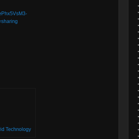
_JePhx5VsM3-
sharing
id Technology