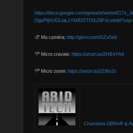
https://docs.google.com/spreadsheets/d/17x
OgpPtjhUDLiaLzYkM3STDf1Z8FvLs/edit?usp=
Ma caméra:
http://gbrnr.com/SZa5eb
Micro cravate:
https://amzn.to/2HB4YA6
Micro zoom:
https://amzn.to/2Zt8o2z
Chansons GBRnR & Ar