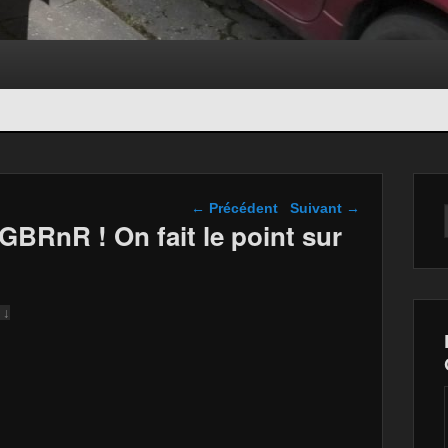
Navigation dans les
←
Précédent
Suivant
→
articles
BRnR ! On fait le point sur
 ↓