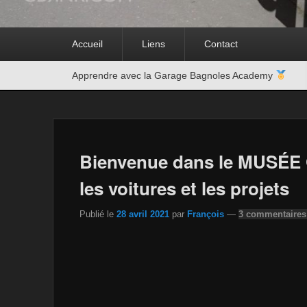
Premier
Accueil
Liens
Contact
menu
Second
Apprendre avec la Garage Bagnoles Academy
menu
Bienvenue dans le MUSÉE G
les voitures et les projets
Publié le
28 avril 2021
par
François
—
3 commentaires