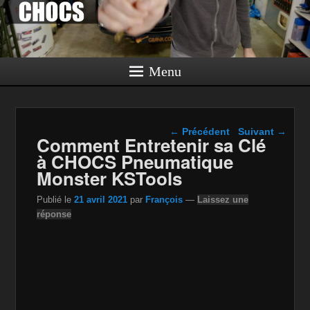
Menu
Navigation dans les
←
Précédent
Suivant
→
Comment Entretenir sa Clé
articles
à CHOCS Pneumatique
Monster KSTools
Publié le
21 avril 2021
par
François
—
Laissez une
réponse