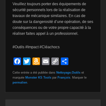
Veuillez toujours porter des équipements de
sécurité personnels lors de la réalisation de
travaux de mécanique similaires. En cas de
doute sur la dangerosité d’une opération, de ses
conséquences ou de votre propre capacité à la
réaliser faites appel à un professionnel.
#Outils #Impact #Cléachocs
F
T
A
E
C
P
a
wi
m
m
o
ar
Cette entrée a été publiée dans
Nettoyage
,
Outils
et
c
tt
a
ail
p
ta
marquée
Monster KS Tools
par
François
. Marquer le
e
er
z
y
g
permalien
.
b
o
Li
er
o
n
n