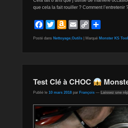
Cela fait 8 ans que j’utilise de manière occasi
que cela la fait rouiller ? Comment l’entreteni
F
T
A
E
C
P
a
wi
m
m
o
ar
Posté dans
Nettoyage
,
Outils
|
Marqué
Monster KS Too
c
tt
a
ail
p
ta
e
er
z
y
g
b
o
Li
er
o
n
n
o
W
k
Test Clé à CHOC
Monst
k
is
Publié le
10 mars 2018
par
François
—
Laissez une ré
h
Li
st