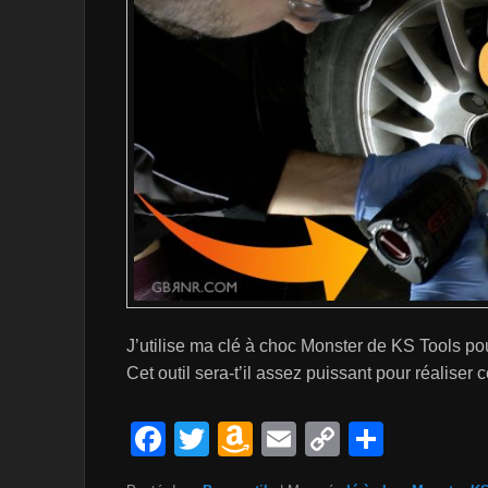
J’utilise ma clé à choc Monster de KS Tools p
Cet outil sera-t’il assez puissant pour réaliser
F
T
A
E
C
P
a
wi
m
m
o
ar