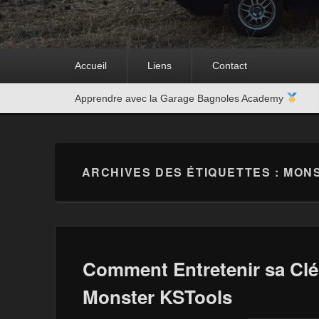
Premier
Accueil
Liens
Contact
menu
Second
Apprendre avec la Garage Bagnoles Academy
menu
ARCHIVES DES ÉTIQUETTES :
MONS
Comment Entretenir sa Cl
Monster KSTools