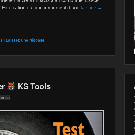
onnelle ma clé à impacts à air comprimé. Est-ce
r ? Explication du fonctionnement d’une
la suite →
ls
|
Laissez une réponse
er
KS Tools
ponse