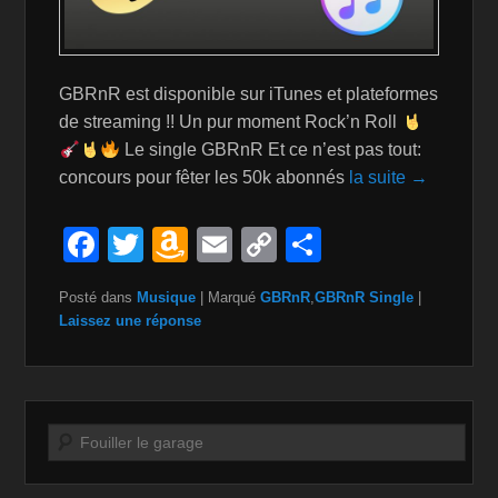
GBRnR est disponible sur iTunes et plateformes
de streaming !! Un pur moment Rock’n Roll
Le single GBRnR Et ce n’est pas tout:
concours pour fêter les 50k abonnés
la suite →
F
T
A
E
C
P
a
wi
m
m
o
ar
Posté dans
Musique
|
Marqué
GBRnR
,
GBRnR Single
|
c
tt
a
ail
p
ta
Laissez une réponse
e
er
z
y
g
b
o
Li
er
o
n
n
Recherche
o
W
k
k
is