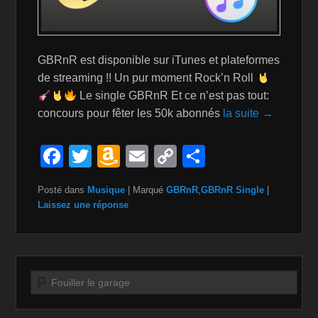
GBRnR est disponible sur iTunes et plateformes
de streaming !! Un pur moment Rock’n Roll
Le single GBRnR Et ce n’est pas tout:
concours pour fêter les 50k abonnés
la suite →
F
T
A
E
C
P
a
wi
m
m
o
ar
Posté dans
Musique
|
Marqué
GBRnR
,
GBRnR Single
|
c
tt
a
ail
p
ta
Laissez une réponse
e
er
z
y
g
b
o
Li
er
o
n
n
Recherche
o
W
k
k
is