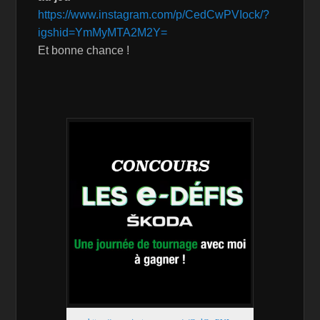
https://www.instagram.com/p/CedCwPVIock/?
igshid=YmMyMTA2M2Y=
Et bonne chance !