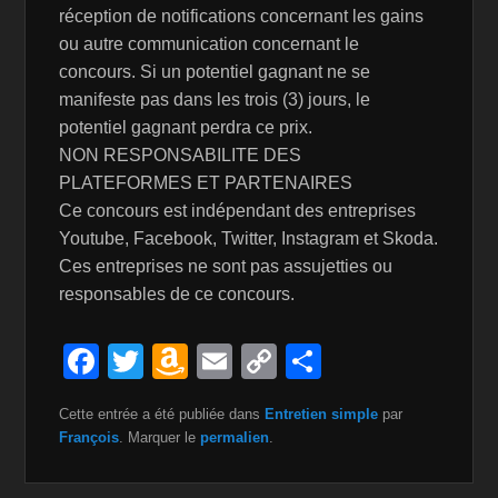
réception de notifications concernant les gains
ou autre communication concernant le
concours. Si un potentiel gagnant ne se
manifeste pas dans les trois (3) jours, le
potentiel gagnant perdra ce prix.
NON RESPONSABILITE DES
PLATEFORMES ET PARTENAIRES
Ce concours est indépendant des entreprises
Youtube, Facebook, Twitter, Instagram et Skoda.
Ces entreprises ne sont pas assujetties ou
responsables de ce concours.
F
T
A
E
C
P
a
wi
m
m
o
ar
Cette entrée a été publiée dans
Entretien simple
par
c
tt
a
ail
p
ta
François
. Marquer le
permalien
.
e
er
z
y
g