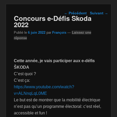
Navigation dans les
←
Précédent
Suivant
→
Concours e-Défis Skoda
articles
2022
Publié le
6 juin 2022
par
François
—
Laissez une
réponse
Cette année, je vais participer aux e-défis
ŠKODA
C’est quoi ?
C’est ça:
https://www.youtube.com/watch?
v=ALNnqLqL0ME
Le but est de montrer que la mobilité électrique
n’est pas qu’un programme électoral: c’est réel,
accessible et fun !