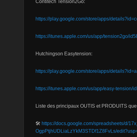
Contitech Tension2Go:
https://play.google.com/store/apps/details?id
https://itunes.apple.com/us/app/tension2go/i
Hutchingson Easytension:
https://play.google.com/store/apps/details?id=
https://itunes.apple.com/us/app/easy-tension
Liste des principaux OUTIS et PRODUITS que j’
🛠
https://docs.google.com/spreadsheets/d/1
OgpPtjhUDLiaLzYkM3STDf1Z8FvLs/edit?usp=