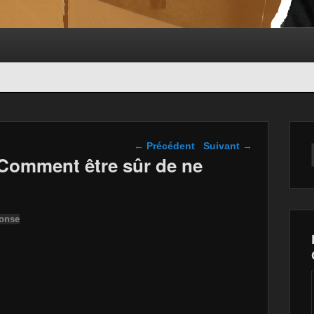
Navigation dans les
←
Précédent
Suivant
→
articles
 Comment être sûr de ne
ponse