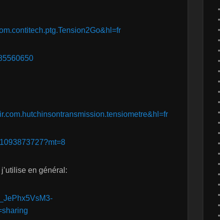
=com.contitech.ptg.Tension2Go&hl=fr
d585560650
air.com.hutchinsontransmission.tensiometre&hl=fr
/id1093873727?mt=8
utilise en général:
7x_JePhx5VsM3-
sharing