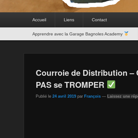
Premier
Accueil
Liens
Contact
menu
Second
Apprendre avec la Garage Bagnoles Academy
menu
Courroie de Distribution –
PAS se TROMPER
Publié le
24 avril 2019
par
François
—
Laissez une ré