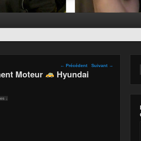
Navigation dans les
←
Précédent
Suivant
→
articles
ment Moteur
Hyundai
es ↓