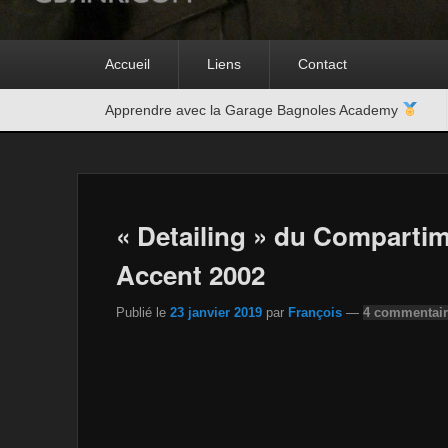
Premier
Accueil
Liens
Contact
menu
Second
Apprendre avec la Garage Bagnoles Academy
menu
« Detailing » du Comparti
Accent 2002
Publié le
23 janvier 2019
par
François
—
4 commentair