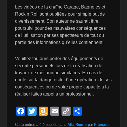
Les vidéos de la chaîne Garage, Bagnoles et
Rock’n Roll sont publiées pour simple but de
divertissement. Son auteur ne saurait être
poursuivi pour des mauvaises conséquences
de l’utilisation par ses spectateurs de tout ou
partie des informations qu’elles contiennent.
Veuillez toujours porter des équipements de
sécurité personnels lors de la réalisation de
travaux de mécanique similaires. En cas de
doute sur la dangerosité d’une opération, de ses
conséquences ou de votre propre capacité à la
réaliser faites appel à un professionnel.
F
T
A
E
C
P
a
wi
m
m
o
ar
Cette entrée a été publiée dans
Alfa Rémio
par
François
.