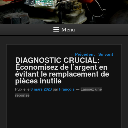
Menu
Navigation dans les
←
Précédent
Suivant
→
DIAGNOSTIC CRUCIAL:
articles
Économisez de l’argent en
évitant le remplacement de
pièces inutile
Publié le
8 mars 2023
par
François
—
Laissez une
réponse