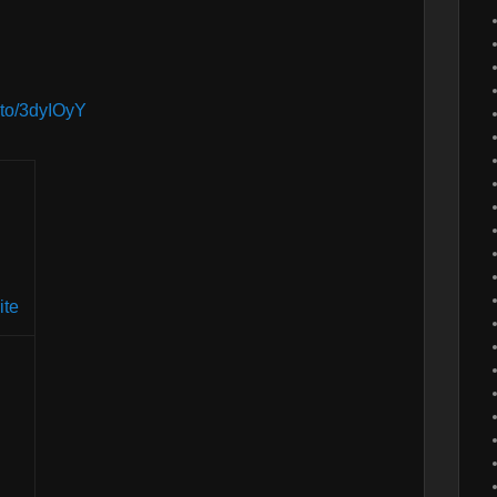
.to/3dyIOyY
ite