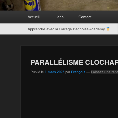
Premier
Accueil
Liens
Contact
menu
Second
Apprendre avec la Garage Bagnoles Academy
menu
PARALLÉLISME CLOCHARD 
Publié le
1 mars 2023
par
François
—
Laissez une rép