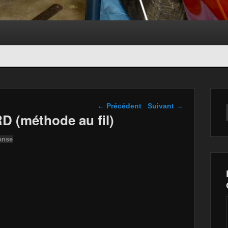
Navigation dans les
←
Précédent
Suivant
→
articles
(méthode au fil)
onse