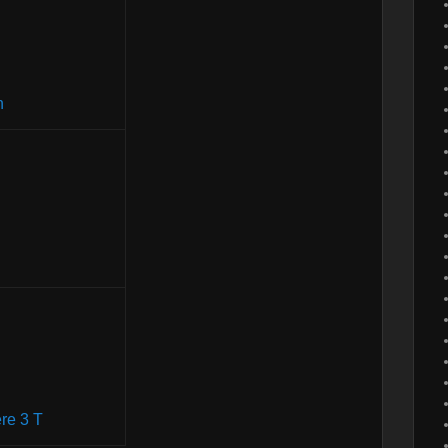
n
re 3 T