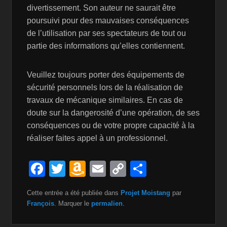
divertissement. Son auteur ne saurait être
poursuivi pour des mauvaises conséquences
de l’utilisation par ses spectateurs de tout ou
partie des informations qu’elles contiennent.
Veuillez toujours porter des équipements de
sécurité personnels lors de la réalisation de
travaux de mécanique similaires. En cas de
doute sur la dangerosité d’une opération, de ses
conséquences ou de votre propre capacité à la
réaliser faites appel à un professionnel.
F
T
A
E
C
P
a
wi
m
m
o
ar
Cette entrée a été publiée dans
Projet Moistang
par
c
tt
a
ail
p
ta
François
. Marquer le
permalien
.
e
er
z
y
g