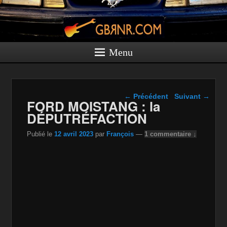
Menu
Navigation dans les
←
Précédent
Suivant
→
FORD MOISTANG : la
articles
DÉPUTRÉFACTION
Publié le
12 avril 2023
par
François
—
1 commentaire ↓