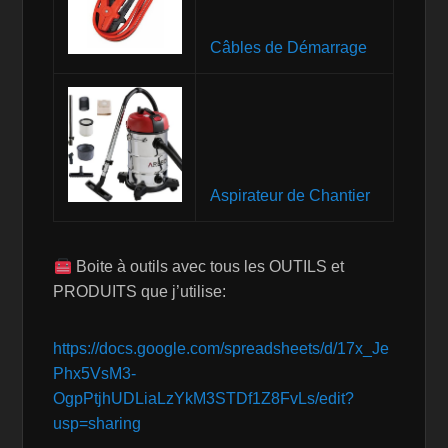
Câbles de Démarrage
Aspirateur de Chantier
Boite à outils avec tous les OUTILS et
PRODUITS que j’utilise:
https://docs.google.com/spreadsheets/d/17x_Je
Phx5VsM3-
OgpPtjhUDLiaLzYkM3STDf1Z8FvLs/edit?
usp=sharing