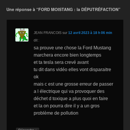
b
o
Li
er
Une réponse à “FORD MOISTANG : la DÉPUTRÉFACTION”
o
n
n
o
W
k
k
is
JEAN FRANCOIS
sur
12 avril 2023 à 18 h 06 min
h
dit :
Li
sa prouve une chose la Ford Mustang
marchera encore bien longtemps
st
et ta tesla sera crevé avant
tu dit dans vidéo elles vont disparaitre
ok
mais c est une grosse erreur de passer
a l électrique qui va provoquer des
déchet d toxique a plus quoi en faire
et la on pourra dire il y a un gros
problème de pollution