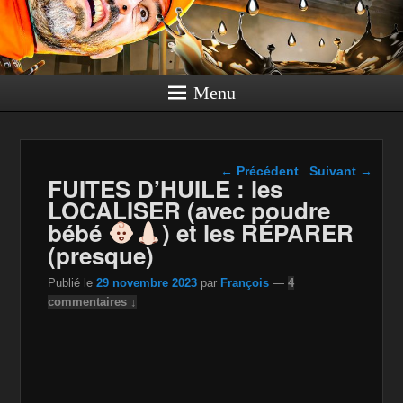
Menu
Navigation dans les
←
Précédent
Suivant
→
FUITES D’HUILE : les
articles
LOCALISER (avec poudre
bébé
) et les RÉPARER
(presque)
Publié le
29 novembre 2023
par
François
—
4
commentaires ↓