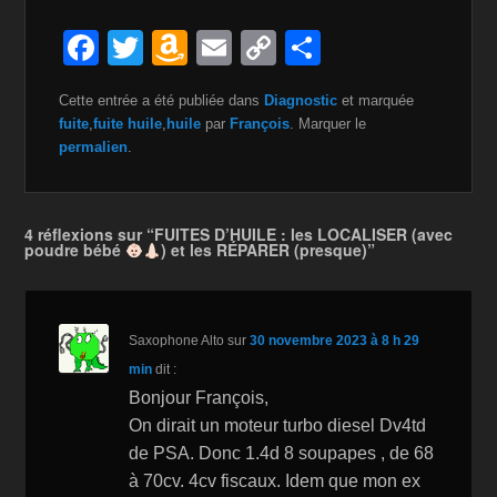
F
T
A
E
C
P
a
wi
m
m
o
ar
Cette entrée a été publiée dans
Diagnostic
et marquée
c
tt
a
ail
p
ta
fuite
,
fuite huile
,
huile
par
François
. Marquer le
e
er
z
y
g
permalien
.
b
o
Li
er
o
n
n
4 réflexions sur “FUITES D’HUILE : les LOCALISER (avec
poudre bébé
) et les RÉPARER (presque)”
o
W
k
k
is
h
Saxophone Alto
sur
30 novembre 2023 à 8 h 29
Li
min
dit :
st
Bonjour François,
On dirait un moteur turbo diesel Dv4td
de PSA. Donc 1.4d 8 soupapes , de 68
à 70cv. 4cv fiscaux. Idem que mon ex