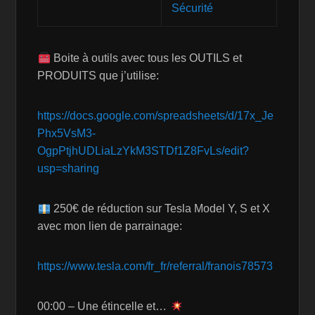
Sécurité
Boite à outils avec tous les OUTILS et
PRODUITS que j’utilise:
https://docs.google.com/spreadsheets/d/17x_Je
Phx5VsM3-
OgpPtjhUDLiaLzYkM3STDf1Z8FvLs/edit?
usp=sharing
250€ de réduction sur Tesla Model Y, S et X
avec mon lien de parrainage:
https://www.tesla.com/fr_fr/referral/franois78573
00:00 – Une étincelle et…