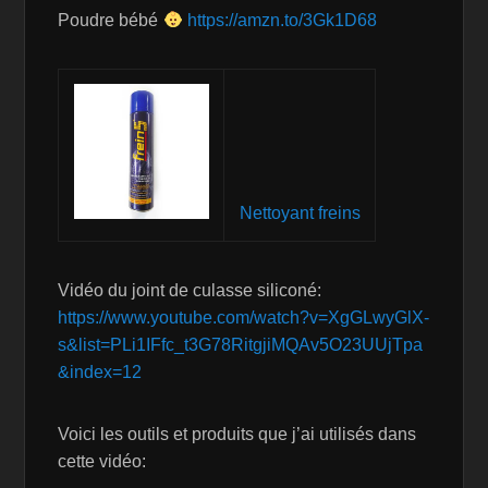
Poudre bébé
https://amzn.to/3Gk1D68
Nettoyant freins
Vidéo du joint de culasse siliconé:
https://www.youtube.com/watch?v=XgGLwyGlX-
s&list=PLi1IFfc_t3G78RitgjiMQAv5O23UUjTpa
&index=12
Voici les outils et produits que j’ai utilisés dans
cette vidéo: