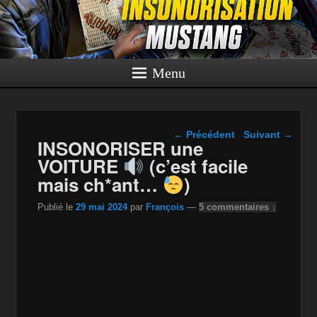
Menu
Navigation dans les
←
Précédent
Suivant
→
INSONORISER une
articles
VOITURE
(c’est facile
mais ch*ant…
)
Publié le
29 mai 2024
par
François
—
5 commentaires ↓