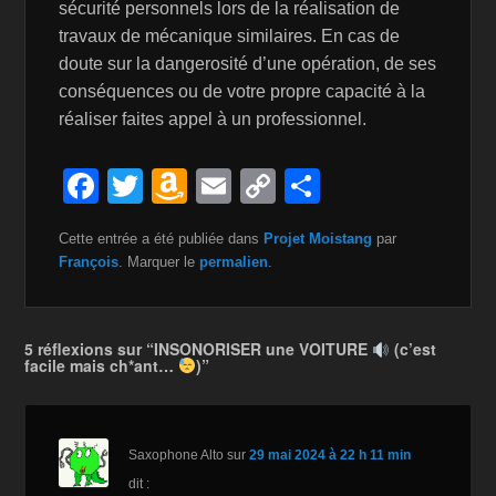
sécurité personnels lors de la réalisation de
travaux de mécanique similaires. En cas de
doute sur la dangerosité d’une opération, de ses
conséquences ou de votre propre capacité à la
réaliser faites appel à un professionnel.
F
T
A
E
C
P
a
wi
m
m
o
ar
Cette entrée a été publiée dans
Projet Moistang
par
c
tt
a
ail
p
ta
François
. Marquer le
permalien
.
e
er
z
y
g
b
o
Li
er
5 réflexions sur “INSONORISER une VOITURE
(c’est
o
n
n
facile mais ch*ant…
)”
o
W
k
k
is
Saxophone Alto
sur
29 mai 2024 à 22 h 11 min
h
dit :