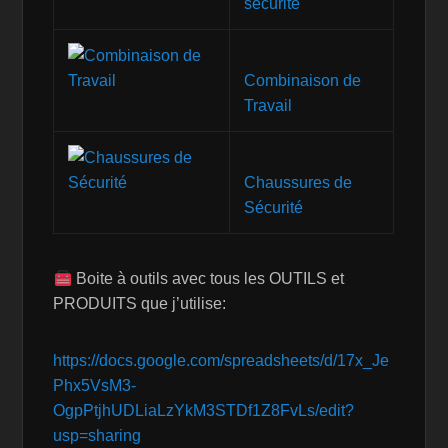
sécurité
Combinaison de
Travail
Chaussures de
Sécurité
Boite à outils avec tous les OUTILS et
PRODUITS que j’utilise:
https://docs.google.com/spreadsheets/d/17x_Je
Phx5VsM3-
OgpPtjhUDLiaLzYkM3STDf1Z8FvLs/edit?
usp=sharing