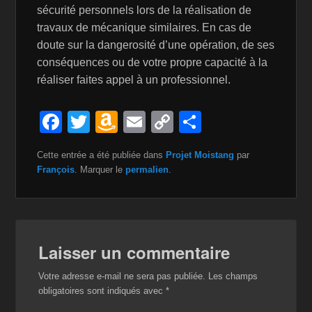
sécurité personnels lors de la réalisation de
travaux de mécanique similaires. En cas de
doute sur la dangerosité d’une opération, de ses
conséquences ou de votre propre capacité à la
réaliser faites appel à un professionnel.
F
T
A
E
C
P
a
wi
m
m
o
ar
Cette entrée a été publiée dans
Projet Moistang
par
c
tt
a
ail
p
ta
François
. Marquer le
permalien
.
e
er
z
y
g
b
o
Li
er
o
n
n
Laisser un commentaire
o
W
k
k
is
Votre adresse e-mail ne sera pas publiée.
Les champs
obligatoires sont indiqués avec
*
h