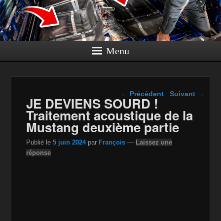
Menu
Navigation dans les
←
Précédent
Suivant
→
JE DEVIENS SOURD !
articles
Traitement acoustique de la
Mustang deuxième partie
Publié le
5 juin 2024
par
François
—
Laissez une
réponse