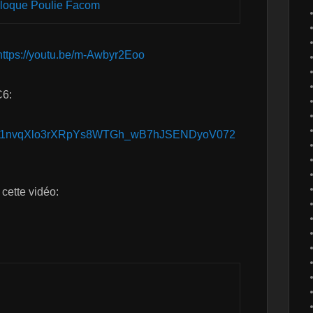
loque Poulie Facom
https://youtu.be/m-Awbyr2Eoo
C6:
1jL8vy1nvqXlo3rXRpYs8WTGh_wB7hJSENDyoV072
 cette vidéo: