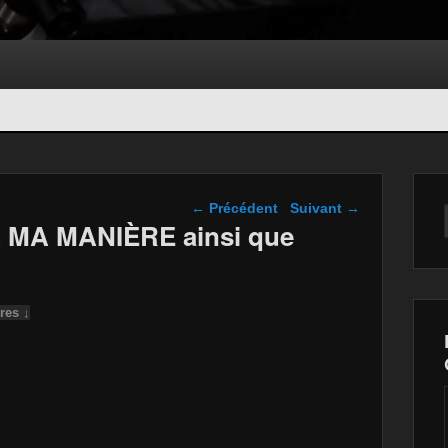
Navigation dans les
←
Précédent
Suivant
→
articles
 À MA MANIÈRE ainsi que
res ↓