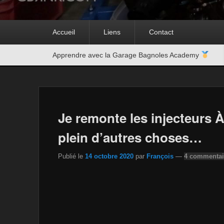
Premier
Accueil
Liens
Contact
menu
Second
Apprendre avec la Garage Bagnoles Academy
menu
Je remonte les injecteurs
plein d’autres choses…
Publié le
14 octobre 2020
par
François
—
4 commentai