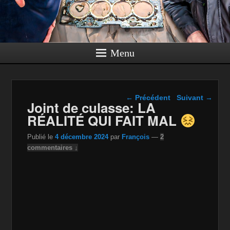
Menu
Navigation dans les
←
Précédent
Suivant
→
Joint de culasse: LA
articles
RÉALITÉ QUI FAIT MAL
Publié le
4 décembre 2024
par
François
—
2
commentaires ↓