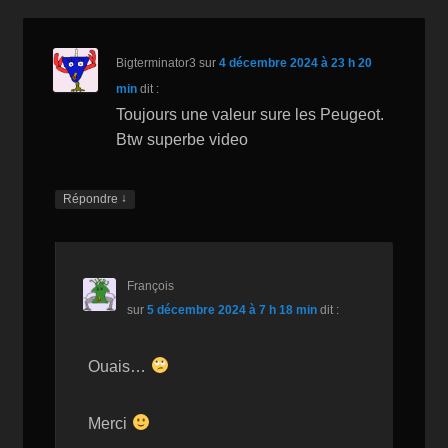
k
is
Bigterminator3
sur
4 décembre 2024 à 23 h 20
h
min
dit :
Li
Toujours une valeur sure les Peugeot.
st
Btw superbe video
↓
Répondre
François
sur
5 décembre 2024 à 7 h 18 min
dit :
Ouais…
Merci