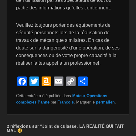
partie des informations qu’elles contiennent.
Veuillez toujours porter des équipements de
sécurité personnels lors de la réalisation de
travaux de mécanique similaires. En cas de
doute sur la dangerosité d’une opération, de ses
conséquences ou de votre propre capacité à la
réaliser faites appel à un professionnel.
F
T
A
E
C
P
a
wi
m
m
o
ar
Cette entrée a été publiée dans
Moteur
,
Opérations
c
tt
a
ail
p
ta
complexes
,
Panne
par
François
. Marquer le
permalien
.
e
er
z
y
g
b
o
Li
er
2 réflexions sur “Joint de culasse: LA RÉALITÉ QUI FAIT
o
n
n
MAL
”
o
W
k