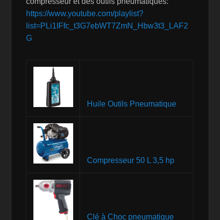
compresseur et des outils pneumatiques:
https://www.youtube.com/playlist?
list=PLi1IFfc_t3G7ebWT7ZmN_Hbw3t3_LAF2
G
Huile Outils Pneumatique
Compresseur 50 L 3,5 hp
Clé à Choc pneumatique