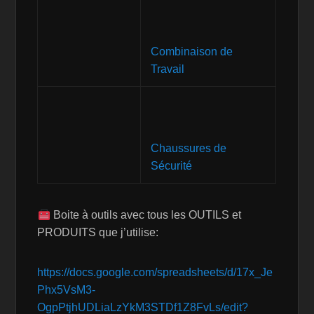
sécurité
Combinaison de
Travail
Chaussures de
Sécurité
Boite à outils avec tous les OUTILS et
PRODUITS que j’utilise:
https://docs.google.com/spreadsheets/d/17x_Je
Phx5VsM3-
OgpPtjhUDLiaLzYkM3STDf1Z8FvLs/edit?