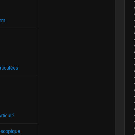
 mm
rticulées
rticulé
léscopique