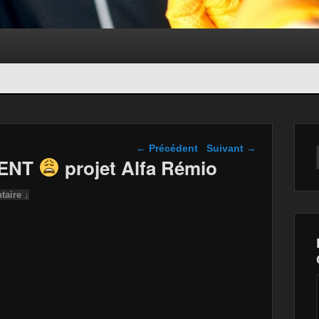
Navigation dans les
←
Précédent
Suivant
→
articles
CENT
projet Alfa Rémio
aire ↓