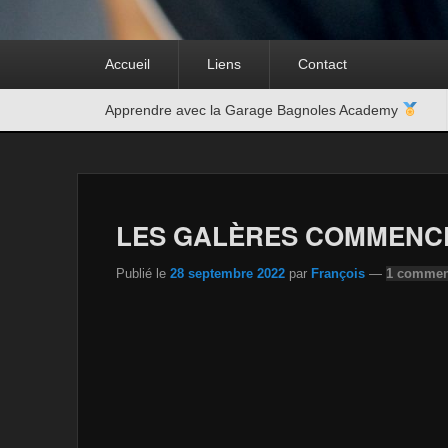
Premier
Accueil
Liens
Contact
menu
Second
Apprendre avec la Garage Bagnoles Academy
menu
LES GALÈRES COMMEN
Publié le
28 septembre 2022
par
François
—
1 comment