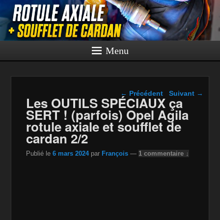
Menu
Navigation dans les
←
Précédent
Suivant
→
Les OUTILS SPÉCIAUX ça
articles
SERT ! (parfois) Opel Agila
rotule axiale et soufflet de
cardan 2/2
Publié le
6 mars 2024
par
François
—
1 commentaire ↓