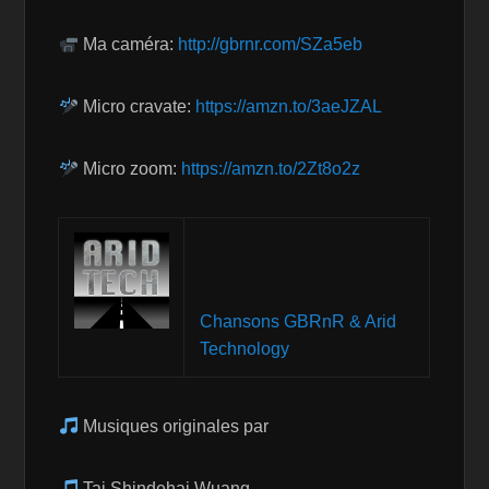
Ma caméra:
http://gbrnr.com/SZa5eb
Micro cravate:
https://amzn.to/3aeJZAL
Micro zoom:
https://amzn.to/2Zt8o2z
Chansons GBRnR & Arid
Technology
Musiques originales par
Tai Shindehai Wuang