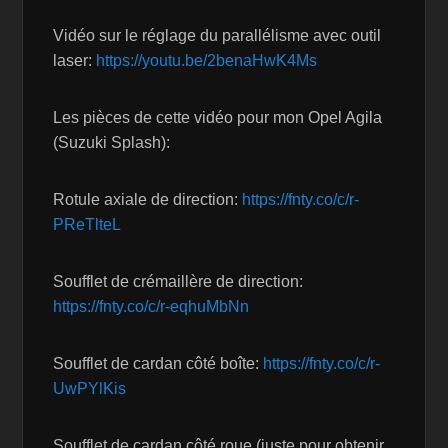
Vidéo sur le réglage du parallélisme avec outil
laser:
https://youtu.be/2benaHwK4Ms
Les pièces de cette vidéo pour mon Opel Agila
(Suzuki Splash):
Rotule axiale de direction:
https://fnty.co/c/r-
PReTlteL
Soufflet de crémaillère de direction:
https://fnty.co/c/r-eqhuMbNn
Soufflet de cardan côté boîte:
https://fnty.co/c/r-
UwPYlKis
Soufflet de cardan côté roue (juste pour obtenir