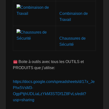
Combinaison de
Travail
Chaussures de
Sécurité
Boite à outils avec tous les OUTILS et
PRODUITS que j’utilise:
https://docs.google.com/spreadsheets/d/17x_Je
Phx5VsM3-
OgpPtjhUDLiaLzYkM3STDf1Z8FvLs/edit?
usp=sharing