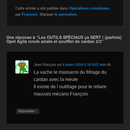
a
wi
m
m
o
ar
Cette entrée a été publiée dans
Opérations complexes
c
tt
a
ail
p
ta
par
François
. Marquer le
permalien
.
e
er
z
y
g
b
o
Li
er
Une réponse à “Les OUTILS SPÉCIAUX ça SERT ! (parfois)
o
n
n
Opel Agila rotule axiale et soufflet de cardan 2/2”
o
W
k
k
is
Jean François
sur
6 mars 2024 à 18 h 07 min
dit :
h
La vache le massacre du filtrage du
Li
cardan avec la meule
st
Il existe de l outillage pour le refaire
mauvais mécano François
↓
Répondre