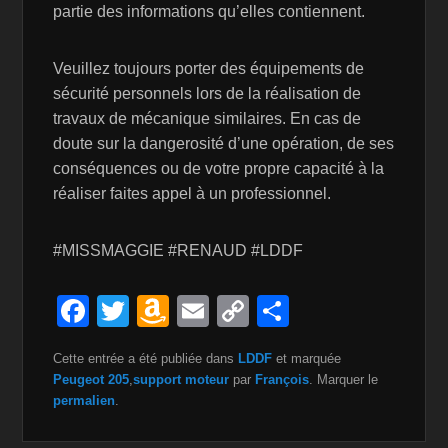
partie des informations qu’elles contiennent.
Veuillez toujours porter des équipements de
sécurité personnels lors de la réalisation de
travaux de mécanique similaires. En cas de
doute sur la dangerosité d’une opération, de ses
conséquences ou de votre propre capacité à la
réaliser faites appel à un professionnel.
#MISSMAGGIE #RENAUD #LDDF
F
T
A
E
C
P
a
wi
m
m
o
ar
Cette entrée a été publiée dans
LDDF
et marquée
c
tt
a
ail
p
ta
Peugeot 205
,
support moteur
par
François
. Marquer le
e
er
z
y
g
permalien
.
b
o
Li
er