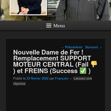
Menu
Navigation dans les
←
Précédent
Suivant
→
Nouvelle Dame de Fer !
articles
Remplacement SUPPORT
MOTEUR CENTRAL (Fail
) et FREINS (Success
)
Publié le
23 février 2022
par
François
—
Laissez une
réponse