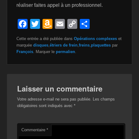
réaliser faites appel à un professionnel.
F
T
A
E
C
P
a
wi
m
m
o
ar
Cette entrée a été publiée dans
Opérations complexes
et
c
tt
a
ail
p
ta
marquée
disques
,
étriers de frein
,
freins
,
plaquettes
par
e
er
z
y
g
François
. Marquer le
permalien
.
b
o
Li
er
o
n
n
o
W
k
Laisser un commentaire
k
is
Votre adresse e-mail ne sera pas publiée.
Les champs
h
obligatoires sont indiqués avec
*
Li
st
Commentaire
*