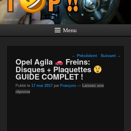
Menu
Navigation dans les
←
Précédent
Suivant
→
Opel Agila
Freins:
articles
Disques + Plaquettes
GUIDE COMPLET !
Publié le
17 mai 2017
par
François
—
Laissez une
réponse