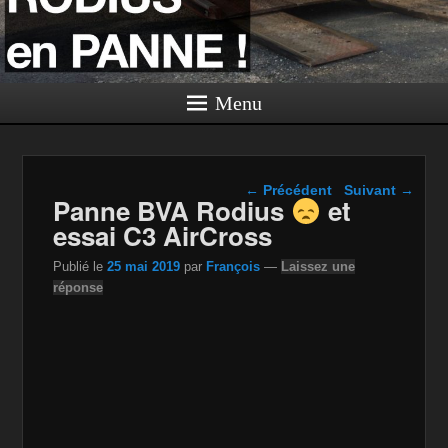
Menu
Navigation dans les
←
Précédent
Suivant
→
Panne BVA Rodius
et
articles
essai C3 AirCross
Publié le
25 mai 2019
par
François
—
Laissez une
réponse