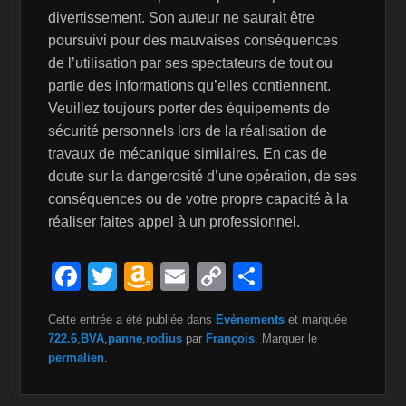
divertissement. Son auteur ne saurait être
poursuivi pour des mauvaises conséquences
de l’utilisation par ses spectateurs de tout ou
partie des informations qu’elles contiennent.
Veuillez toujours porter des équipements de
sécurité personnels lors de la réalisation de
travaux de mécanique similaires. En cas de
doute sur la dangerosité d’une opération, de ses
conséquences ou de votre propre capacité à la
réaliser faites appel à un professionnel.
F
T
A
E
C
P
a
wi
m
m
o
ar
Cette entrée a été publiée dans
Evènements
et marquée
c
tt
a
ail
p
ta
722.6
,
BVA
,
panne
,
rodius
par
François
. Marquer le
e
er
z
y
g
permalien
.
b
o
Li
er