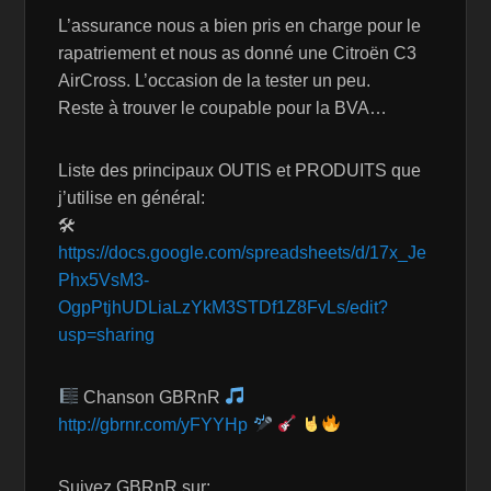
L’assurance nous a bien pris en charge pour le
rapatriement et nous as donné une Citroën C3
AirCross. L’occasion de la tester un peu.
Reste à trouver le coupable pour la BVA…
Liste des principaux OUTIS et PRODUITS que
j’utilise en général:
🛠
https://docs.google.com/spreadsheets/d/17x_Je
Phx5VsM3-
OgpPtjhUDLiaLzYkM3STDf1Z8FvLs/edit?
usp=sharing
Chanson GBRnR
http://gbrnr.com/yFYYHp
Suivez GBRnR sur: