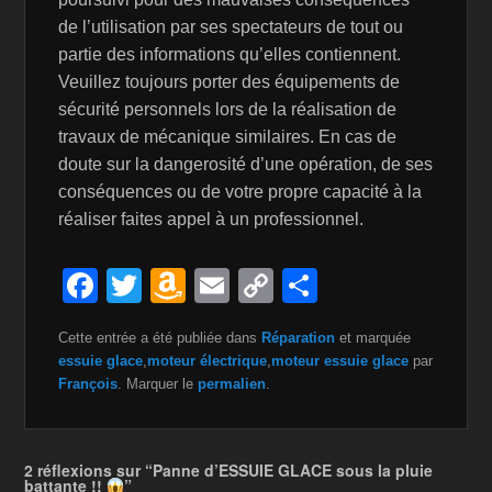
de l’utilisation par ses spectateurs de tout ou
partie des informations qu’elles contiennent.
Veuillez toujours porter des équipements de
sécurité personnels lors de la réalisation de
travaux de mécanique similaires. En cas de
doute sur la dangerosité d’une opération, de ses
conséquences ou de votre propre capacité à la
réaliser faites appel à un professionnel.
F
T
A
E
C
P
a
wi
m
m
o
ar
Cette entrée a été publiée dans
Réparation
et marquée
c
tt
a
ail
p
ta
essuie glace
,
moteur électrique
,
moteur essuie glace
par
e
er
z
y
g
François
. Marquer le
permalien
.
b
o
Li
er
o
n
n
2 réflexions sur “Panne d’ESSUIE GLACE sous la pluie
battante !!
”