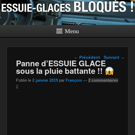
Menu
Navigation dans les
←
Précédent
Suivant
→
Panne d’ESSUIE GLACE
articles
sous la pluie battante !!
Publié le
2 janvier 2019
par
François
—
2 commentaires
↓