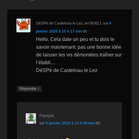
o
W
k
k
is
h
DéSPé de Castelnau le Lez, en BUELL
sur
6
Li
janvier 2020 à 15 h 17 min
dit :
st
Hello. Cela date un peu et tu dois le
savoir maintenant: pas une bonne idée
de laisser les vis démontées traîner sur
l’établi…
DéSPé de Castelnau le Lez
↓
Répondre
François
sur
8 janvier 2020 à 12 h 49 min
dit :