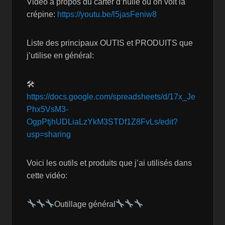
Vidéo à propos du carter d’huile où on voit la
crépine:
https://youtu.be/l5jasFeniw8
Liste des principaux OUTIS et PRODUITS que
j’utilise en général:
🛠
https://docs.google.com/spreadsheets/d/17x_Je
Phx5VsM3-
OgpPtjhUDLiaLzYkM3STDf1Z8FvLs/edit?
usp=sharing
Voici les outils et produits que j’ai utilisés dans
cette vidéo:
Outillage général