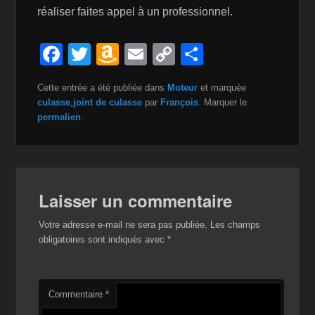
réaliser faites appel à un professionnel.
F
T
A
E
C
P
a
wi
m
m
o
ar
Cette entrée a été publiée dans
Moteur
et marquée
c
tt
a
ail
p
ta
culasse
,
joint de culasse
par
François
. Marquer le
e
er
z
y
g
permalien
.
b
o
Li
er
o
n
n
o
W
k
Laisser un commentaire
k
is
Votre adresse e-mail ne sera pas publiée.
Les champs
h
obligatoires sont indiqués avec
*
Li
st
Commentaire
*