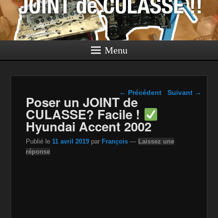
Menu
Navigation dans les
←
Précédent
Suivant
→
Poser un JOINT de
articles
CULASSE? Facile !
Hyundai Accent 2002
Publié le
11 avril 2019
par
François
—
Laissez une
réponse