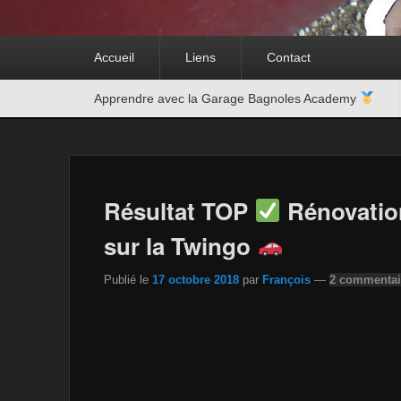
Premier
Accueil
Liens
Contact
menu
Second
Apprendre avec la Garage Bagnoles Academy
menu
Résultat TOP
Rénovatio
sur la Twingo
Publié le
17 octobre 2018
par
François
—
2 commentai