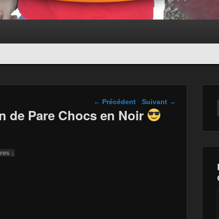
Navigation dans les
←
Précédent
Suivant
→
articles
n de Pare Chocs en Noir
res ↓