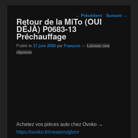
Navigation dans les
←
Précédent
Suivant
→
Retour de la MiTo (OUI
articles
DÉJÀ) P0683-13
Préchauffage
Publié le
17 juin 2026
par
François
—
Laissez une
réponse
Achetez vos pièces auto chez Ovoko →
https://ovoko.fr/creators/gbrnr