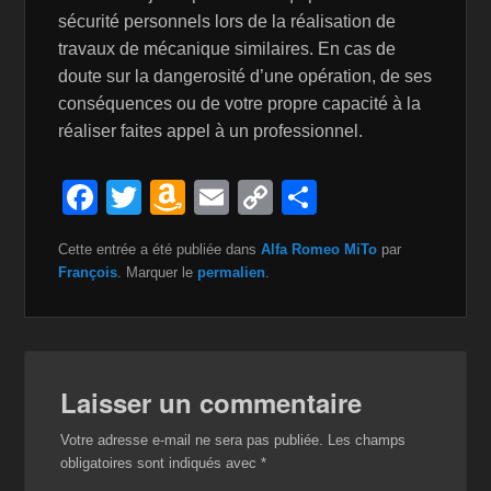
sécurité personnels lors de la réalisation de
travaux de mécanique similaires. En cas de
doute sur la dangerosité d’une opération, de ses
conséquences ou de votre propre capacité à la
réaliser faites appel à un professionnel.
F
T
A
E
C
P
a
wi
m
m
o
ar
Cette entrée a été publiée dans
Alfa Romeo MiTo
par
c
tt
a
ail
p
ta
François
. Marquer le
permalien
.
e
er
z
y
g
b
o
Li
er
o
n
n
Laisser un commentaire
o
W
k
k
is
Votre adresse e-mail ne sera pas publiée.
Les champs
obligatoires sont indiqués avec
*
h