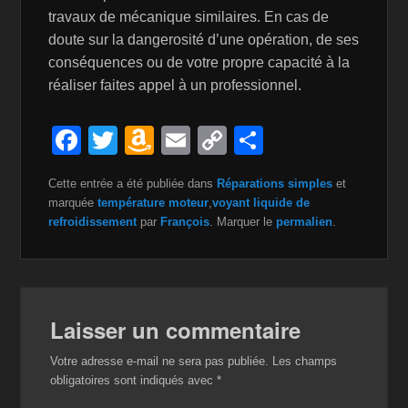
travaux de mécanique similaires. En cas de
doute sur la dangerosité d’une opération, de ses
conséquences ou de votre propre capacité à la
réaliser faites appel à un professionnel.
F
T
A
E
C
P
a
wi
m
m
o
ar
Cette entrée a été publiée dans
Réparations simples
et
c
tt
a
ail
p
ta
marquée
température moteur
,
voyant liquide de
e
er
z
y
g
refroidissement
par
François
. Marquer le
permalien
.
b
o
Li
er
o
n
n
o
W
k
Laisser un commentaire
k
is
Votre adresse e-mail ne sera pas publiée.
Les champs
h
obligatoires sont indiqués avec
*
Li