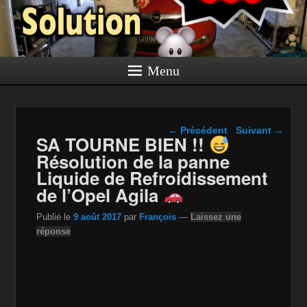
Menu
Navigation dans les
←
Précédent
Suivant
→
SA TOURNE BIEN !!
articles
Résolution de la panne
Liquide de Refroidissement
de l’Opel Agila
Publié le
9 août 2017
par
François
—
Laissez une
réponse