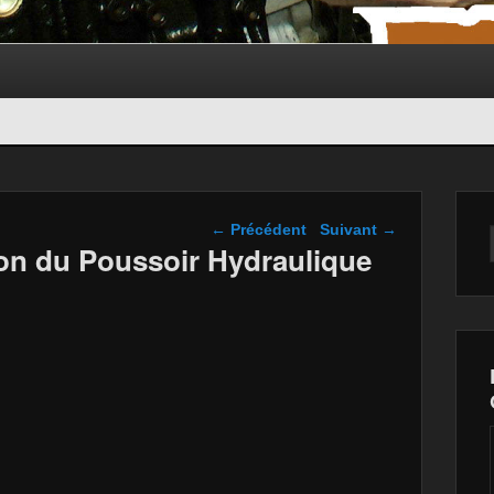
Navigation dans les
←
Précédent
Suivant
→
articles
tion du Poussoir Hydraulique