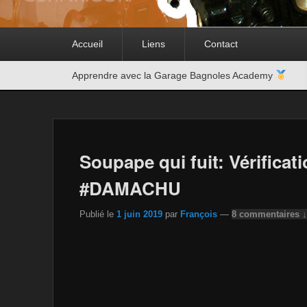
Premier
Accueil
Liens
Contact
menu
Second
Apprendre avec la Garage Bagnoles Academy
menu
Soupape qui fuit: Vérifica
#DAMACHU
Publié le
1 juin 2019
par
François
—
8 commentaires ↓