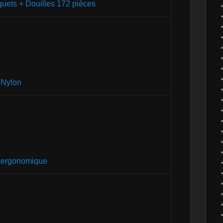
iquets + Douilles 172 pièces
n Nylon
s ergonomique