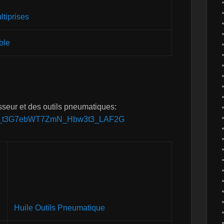
ltiprises
ble
sseur et des outils pneumatiques:
1IFfc_t3G7ebWT7ZmN_Hbw3t3_LAF2G
Huile Outils Pneumatique