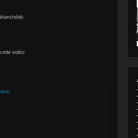
 étanchéité:
 cette vidéo:
néon