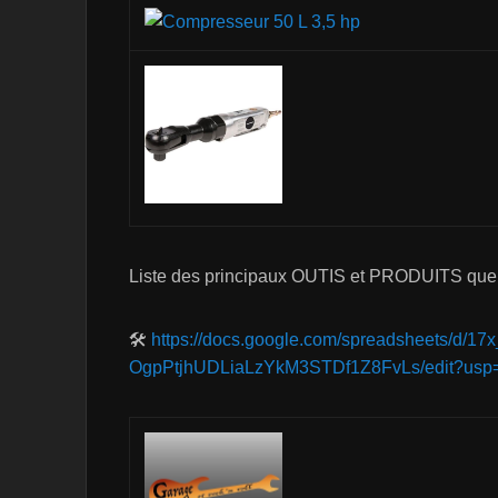
Liste des principaux OUTIS et PRODUITS que j’
🛠
https://docs.google.com/spreadsheets/d/1
OgpPtjhUDLiaLzYkM3STDf1Z8FvLs/edit?usp=