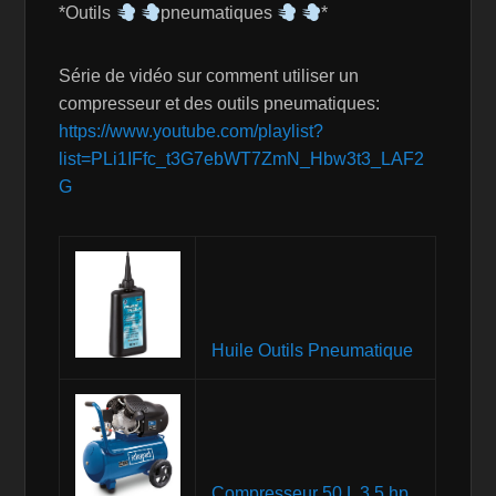
*Outils
pneumatiques
*
Série de vidéo sur comment utiliser un
compresseur et des outils pneumatiques:
https://www.youtube.com/playlist?
list=PLi1IFfc_t3G7ebWT7ZmN_Hbw3t3_LAF2
G
Huile Outils Pneumatique
Compresseur 50 L 3,5 hp