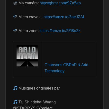
Ma caméra:
http://gbrnr.com/SZa5eb
Micro cravate:
https://amzn.to/3aeJZAL
Micro zoom:
https://amzn.to/2Zt8o2z
Chansons GBRnR & Arid
Technology
Musiques originales par
Tai Shindehai Wuang
@STARRYSKYproject