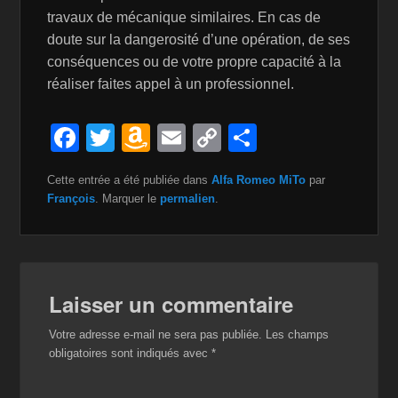
travaux de mécanique similaires. En cas de
doute sur la dangerosité d’une opération, de ses
conséquences ou de votre propre capacité à la
réaliser faites appel à un professionnel.
F
T
A
E
C
P
a
wi
m
m
o
ar
Cette entrée a été publiée dans
Alfa Romeo MiTo
par
c
tt
a
ail
p
ta
François
. Marquer le
permalien
.
e
er
z
y
g
b
o
Li
er
o
n
n
Laisser un commentaire
o
W
k
k
is
Votre adresse e-mail ne sera pas publiée.
Les champs
obligatoires sont indiqués avec
*
h
Li