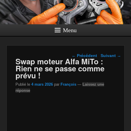
Menu
Navigation dans les
←
Précédent
Suivant
→
Swap moteur Alfa MiTo :
articles
Rien ne se passe comme
prévu !
Publié le
4 mars 2026
par
François
—
Laissez une
réponse