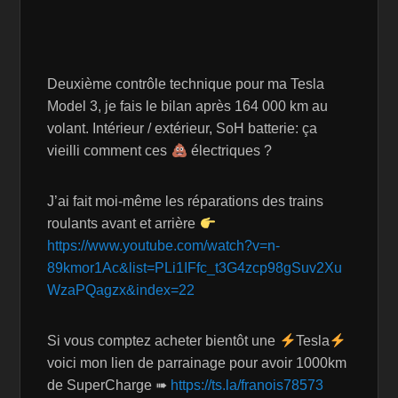
Deuxième contrôle technique pour ma Tesla
Model 3, je fais le bilan après 164 000 km au
volant. Intérieur / extérieur, SoH batterie: ça
vieilli comment ces
électriques ?
J’ai fait moi-même les réparations des trains
roulants avant et arrière
https://www.youtube.com/watch?v=n-
89kmor1Ac&list=PLi1IFfc_t3G4zcp98gSuv2Xu
WzaPQagzx&index=22
Si vous comptez acheter bientôt une
Tesla
voici mon lien de parrainage pour avoir 1000km
de SuperCharge ➠
https://ts.la/franois78573