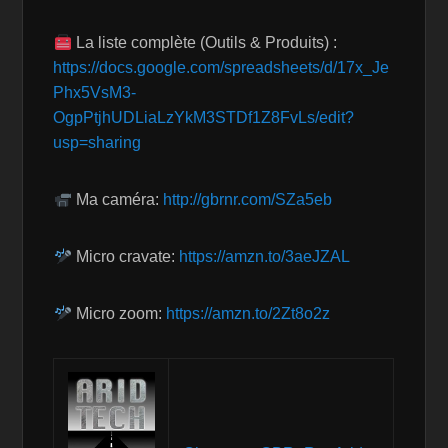
La liste complète (Outils & Produits) :
https://docs.google.com/spreadsheets/d/17x_Je
Phx5VsM3-
OgpPtjhUDLiaLzYkM3STDf1Z8FvLs/edit?
usp=sharing
Ma caméra:
http://gbrnr.com/SZa5eb
Micro cravate:
https://amzn.to/3aeJZAL
Micro zoom:
https://amzn.to/2Zt8o2z