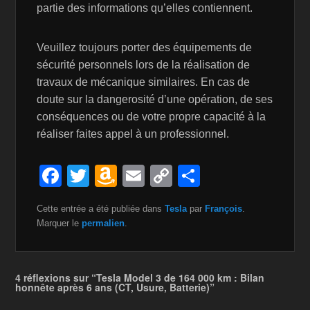
partie des informations qu’elles contiennent.
Veuillez toujours porter des équipements de
sécurité personnels lors de la réalisation de
travaux de mécanique similaires. En cas de
doute sur la dangerosité d’une opération, de ses
conséquences ou de votre propre capacité à la
réaliser faites appel à un professionnel.
F
T
A
E
C
P
a
wi
m
m
o
ar
Cette entrée a été publiée dans
Tesla
par
François
.
c
tt
a
ail
p
ta
Marquer le
permalien
.
e
er
z
y
g
b
o
Li
er
4 réflexions sur “Tesla Model 3 de 164 000 km : Bilan
o
n
n
honnête après 6 ans (CT, Usure, Batterie)”
o
W
k