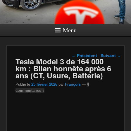
Menu
Navigation dans les
←
Précédent
Suivant
→
Tesla Model 3 de 164 000
articles
km : Bilan honnête après 6
ans (CT, Usure, Batterie)
Publié le
25 février 2026
par
François
—
4
commentaires ↓