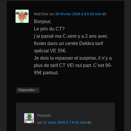
k
is
Matt Etxe
sur
26 février 2026 à 9 h 02 min
dit :
h
Bonjour,
Li
Le prix du CT?
st
j’ai passé ma C-zero y a 2 ans avec
fixster dans un centre Dekkra tarif
spécial VE 55€.
Je dois la repasser et surprise, il n’y a
plus de tarif CT VE! nul part. C’est 90-
95€ partout.
↓
Répondre
François
sur
11 mars 2026 à 7 h 41 min
dit :