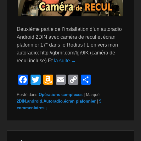
Deuxième partie de l’installation d’un autoradio
Android 2DIN avec caméra de recul et écran
plafonnier 17″ dans le Rodius ! Lien vers mon
autoradio: http://gbrnr.com/fgr9fK (caméra de
recul incluse) Et
la suite →
F
T
A
E
C
P
a
wi
m
m
o
ar
Posté dans
Opérations complexes
|
Marqué
c
tt
a
ail
p
ta
2DIN
,
android
,
Autoradio
,
écran plafonnier
|
9
e
er
z
y
g
commentaires ↓
b
o
Li
er
o
n
n
o
W
k