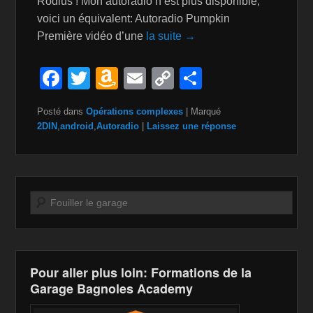
Rodius ! Mon autoradio n’est plus disponible,
voici un équivalent: Autoradio Pumpkin
Première vidéo d’une
la suite →
F
T
A
E
C
P
a
wi
m
m
o
ar
Posté dans
Opérations complexes
|
Marqué
c
tt
a
ail
p
ta
2DIN
,
android
,
Autoradio
|
Laissez une réponse
e
er
z
y
g
b
o
Li
er
o
n
n
Recherche
o
W
k
k
is
h
Pour aller plus loin: Formations de la
Li
Garage Bagnoles Academy
st