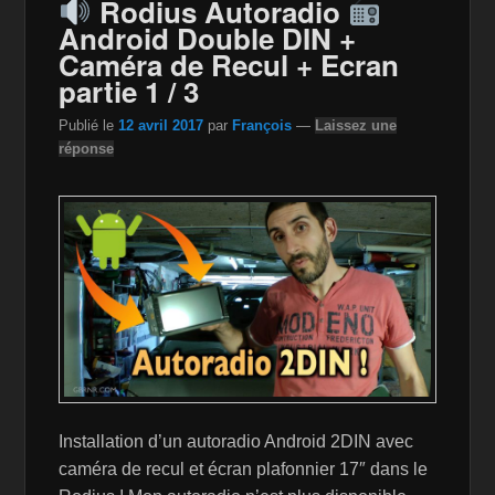
Rodius Autoradio
k
is
Android Double DIN +
Caméra de Recul + Ecran
h
partie 1 / 3
Li
Publié le
12 avril 2017
par
François
—
Laissez une
st
réponse
Installation d’un autoradio Android 2DIN avec
caméra de recul et écran plafonnier 17″ dans le