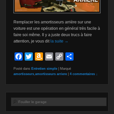
Remplacer les amortisseurs arrière sur une
voiture est une opération en général très facile à
faire soi même. Il y a juste deux trucs à faire
attention, je vous dit
la suite →
F
T
A
E
C
P
a
wi
m
m
o
ar
Posté dans
Entretien simple
|
Marqué
c
tt
a
ail
p
ta
amortisseurs
,
amortisseurs arriere
|
4 commentaires ↓
e
er
z
y
g
b
o
Li
er
o
n
n
Recherche
o
W
k
k
is