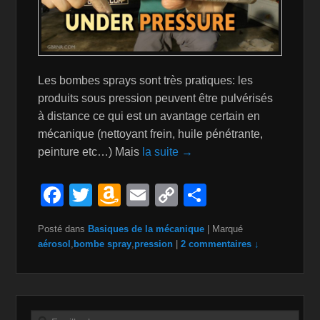
Les bombes sprays sont très pratiques: les
produits sous pression peuvent être pulvérisés
à distance ce qui est un avantage certain en
mécanique (nettoyant frein, huile pénétrante,
peinture etc…) Mais
la suite →
F
T
A
E
C
P
a
wi
m
m
o
ar
Posté dans
Basiques de la mécanique
|
Marqué
c
tt
a
ail
p
ta
aérosol
,
bombe spray
,
pression
|
2 commentaires ↓
e
er
z
y
g
b
o
Li
er
o
n
n
Recherche