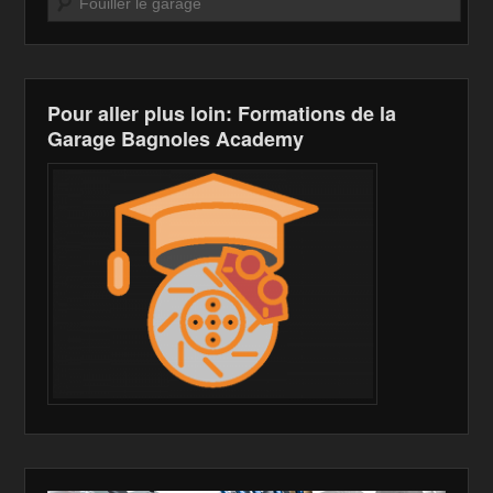
o
W
k
k
is
h
Pour aller plus loin: Formations de la
Li
Garage Bagnoles Academy
st