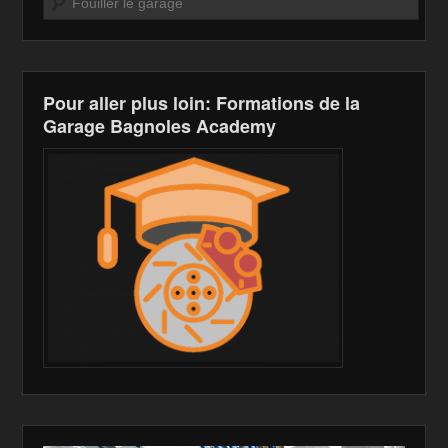
o
W
k
k
is
h
Pour aller plus loin: Formations de la
Li
Garage Bagnoles Academy
st