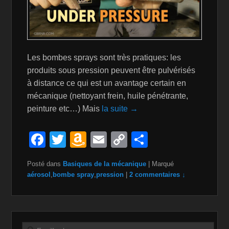
Les bombes sprays sont très pratiques: les
produits sous pression peuvent être pulvérisés
à distance ce qui est un avantage certain en
mécanique (nettoyant frein, huile pénétrante,
peinture etc…) Mais
la suite →
F
T
A
E
C
P
a
wi
m
m
o
ar
Posté dans
Basiques de la mécanique
|
Marqué
c
tt
a
ail
p
ta
aérosol
,
bombe spray
,
pression
|
2 commentaires ↓
e
er
z
y
g
b
o
Li
er
o
n
n
Recherche