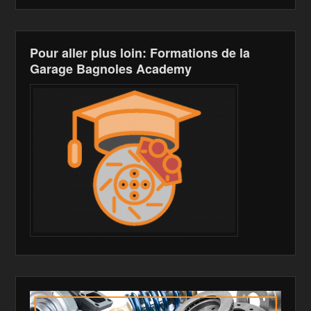
k
is
h
Pour aller plus loin: Formations de la
Li
Garage Bagnoles Academy
st