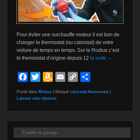
Pour éviter une surchauffe moteur il est bon de
changer le thermostat (ou calorstat) de votre
voiture de temps en temps. Sur le Rodius c’est
le thermostat d’origine depuis 12
la suite →
F
T
A
E
C
P
a
wi
m
m
o
ar
Posté dans
Moteur
|
Marqué
calorstat
,
thermostat
|
c
tt
a
ail
p
ta
Laissez une réponse
e
er
z
y
g
b
o
Li
er
o
n
n
Recherche
o
W
k