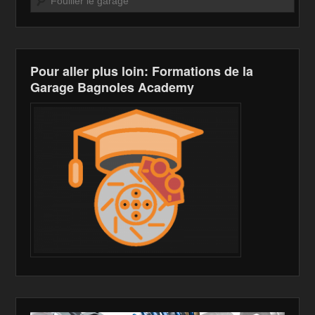
o
W
k
k
is
h
Pour aller plus loin: Formations de la
Li
Garage Bagnoles Academy
st