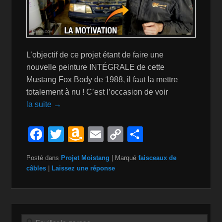
L’objectif de ce projet étant de faire une
nouvelle peinture INTÉGRALE de cette
Mustang Fox Body de 1988, il faut la mettre
totalement à nu ! C’est l’occasion de voir
la suite →
F
T
A
E
C
P
a
wi
m
m
o
ar
Posté dans
Projet Moistang
|
Marqué
faisceaux de
c
tt
a
ail
p
ta
câbles
|
Laissez une réponse
e
er
z
y
g
b
o
Li
er
o
n
n
Recherche