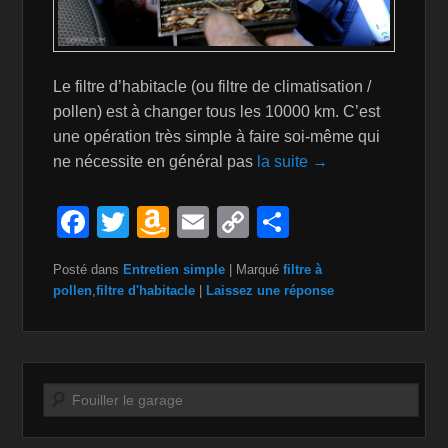
Le filtre d’habitacle (ou filtre de climatisation /
pollen) est à changer tous les 10000 km. C’est
une opération très simple à faire soi-même qui
ne nécessite en général pas
la suite →
F
T
A
E
C
P
a
wi
m
m
o
ar
Posté dans
Entretien simple
|
Marqué
filtre à
c
tt
a
ail
p
ta
pollen
,
filtre d'habitacle
|
Laissez une réponse
e
er
z
y
g
b
o
Li
er
o
n
n
Recherche
o
W
k
k
is