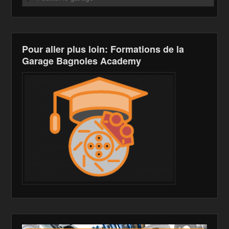
k
is
h
Li
Pour aller plus loin: Formations de la
st
Garage Bagnoles Academy