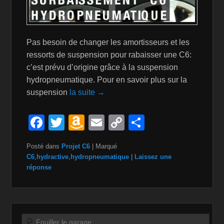
Pas besoin de changer les amortisseurs et les
ressorts de suspension pour rabaisser une C6:
c’est prévu d’origine grâce à la suspension
hydropneumatique. Pour en savoir plus sur la
suspension
la suite →
F
T
A
E
C
P
a
wi
m
m
o
ar
Posté dans
Projet C6
|
Marqué
c
tt
a
ail
p
ta
C6
,
hydractive
,
hydropneumatique
|
Laissez une
e
er
z
y
g
réponse
b
o
Li
er
o
n
n
o
W
k
Recherche