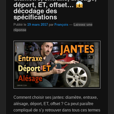
k
is
déport, ET, offset…
h
décodage des
spécifications
Li
st
Publié le
19 mars 2017
par
François
—
Laissez une
réponse
Comment choisir ses jantes: diamètre, entraxe,
alésage, déport, ET, offset ? Ca peut paraître
compliqué de s’y retrouver dans tous ces termes