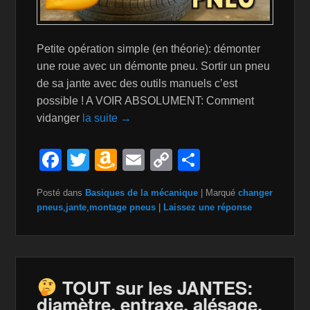
Petite opération simple (en théorie): démonter
une roue avec un démonte pneu. Sortir un pneu
de sa jante avec des outils manuels c’est
possible ! A VOIR ABSOLUMENT: Comment
vidanger
la suite →
F
T
A
E
C
P
a
wi
m
m
o
ar
Posté dans
Basiques de la mécanique
|
Marqué
changer
c
tt
a
ail
p
ta
pneus
,
jante
,
montage pneus
|
Laissez une réponse
e
er
z
y
g
b
o
Li
er
o
n
n
TOUT sur les JANTES:
o
W
k
diamètre, entraxe, alésage,