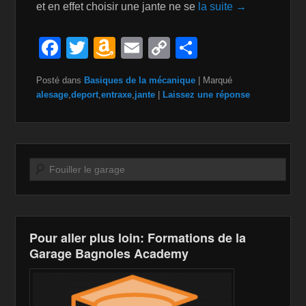
et en effet choisir une jante ne se
la suite →
F
T
A
E
C
P
a
wi
m
m
o
ar
Posté dans
Basiques de la mécanique
|
Marqué
c
tt
a
ail
p
ta
alesage
,
deport
,
entraxe
,
jante
|
Laissez une réponse
e
er
z
y
g
b
o
Li
er
o
n
n
Recherche
o
W
k
k
is
h
Pour aller plus loin: Formations de la
Li
Garage Bagnoles Academy
st