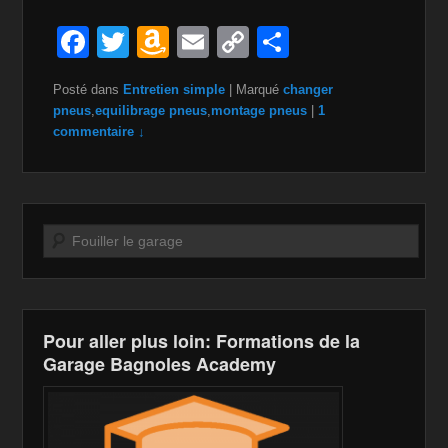
F
T
A
E
C
P
a
wi
m
m
o
ar
Posté dans
Entretien simple
|
Marqué
changer
c
tt
a
ail
p
ta
pneus
,
equilibrage pneus
,
montage pneus
|
1
e
er
z
y
g
commentaire ↓
b
o
Li
er
o
n
n
o
W
k
Recherche
k
is
h
Li
Pour aller plus loin: Formations de la
st
Garage Bagnoles Academy