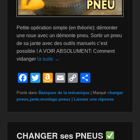
Petite opération simple (en théorie): démonter
une roue avec un démonte pneu. Sortir un pneu
de sa jante avec des outils manuels c’est
possible ! A VOIR ABSOLUMENT: Comment
vidanger
la suite →
F
T
A
E
C
P
a
wi
m
m
o
ar
Posté dans
Basiques de la mécanique
|
Marqué
changer
c
tt
a
ail
p
ta
pneus
,
jante
,
montage pneus
|
Laissez une réponse
e
er
z
y
g
b
o
Li
er
o
n
n
CHANGER ses PNEUS
o
W
k