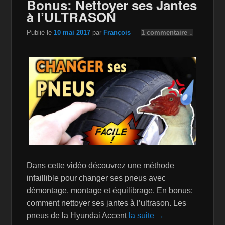
Bonus: Nettoyer ses Jantes
k
is
à l’ULTRASON
h
Publié le
10 mai 2017
par
François
—
1 commentaire ↓
Li
st
Dans cette vidéo découvrez une méthode
infaillible pour changer ses pneus avec
démontage, montage et équilibrage. En bonus:
comment nettoyer ses jantes à l’ultrason. Les
pneus de la Hyundai Accent
la suite →