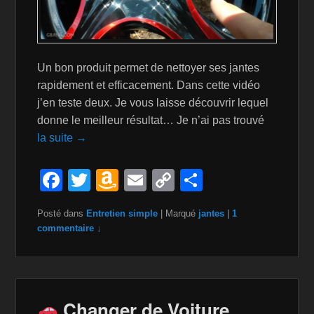
Un bon produit permet de nettoyer ses jantes
rapidement et efficacement. Dans cette vidéo
j’en teste deux. Je vous laisse découvrir lequel
donne le meilleur résultat… Je n’ai pas trouvé
la suite →
F
T
A
E
C
P
a
wi
m
m
o
ar
Posté dans
Entretien simple
|
Marqué
jantes
|
1
c
tt
a
ail
p
ta
commentaire ↓
e
er
z
y
g
b
o
Li
er
o
n
n
Changer de Voiture