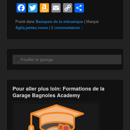
F
T
A
E
C
P
a
wi
m
m
o
ar
Posté dans
Basiques de la mécanique
|
Marqué
c
tt
a
ail
p
ta
Agila
,
jantes
,
roues
|
2 commentaires ↓
e
er
z
y
g
b
o
Li
er
o
n
n
Recherche
o
W
k
k
is
h
Pour aller plus loin: Formations de la
Li
Garage Bagnoles Academy
st