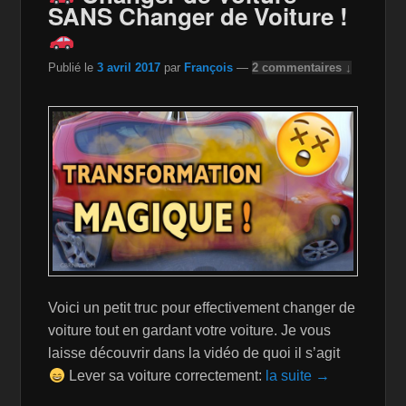
o
W
k
SANS Changer de Voiture !
k
is
h
Publié le
3 avril 2017
par
François
—
2 commentaires ↓
Li
st
Voici un petit truc pour effectivement changer de
voiture tout en gardant votre voiture. Je vous
laisse découvrir dans la vidéo de quoi il s’agit
Lever sa voiture correctement:
la suite →