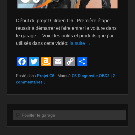
Début du projet Citroën C6 ! Première étape:
réussir à démarrer et faire entrer la voiture dans
le garage… Voici les outils et produits que j’ai
utilisés dans cette vidéo:
la suite →
F
T
A
E
C
P
a
wi
m
m
o
ar
Posté dans
Projet C6
|
Marqué
C6
,
Diagnostic
,
OBD2
|
2
c
tt
a
ail
p
ta
commentaires ↓
e
er
z
y
g
b
o
Li
er
o
n
n
Recherche
o
W
k
k
is