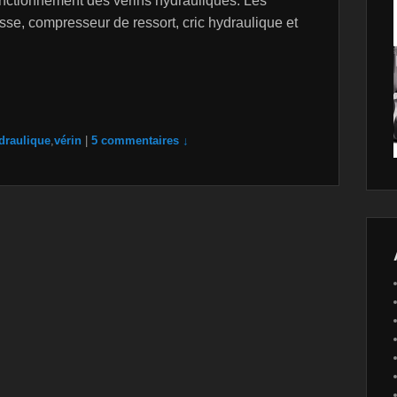
onctionnement des vérins hydrauliques. Les
esse, compresseur de ressort, cric hydraulique et
draulique
,
vérin
|
5 commentaires ↓