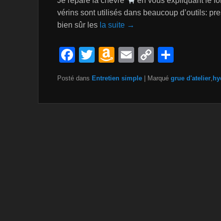
Je répare la chèvre
en vous expliquant le f
vérins sont utilisés dans beaucoup d’outils: pr
bien sûr les
la suite →
F
T
A
E
C
P
a
wi
m
m
o
ar
Posté dans
Entretien simple
|
Marqué
grue d'atelier
,
hy
c
tt
a
ail
p
ta
e
er
z
y
g
b
o
Li
er
o
n
n
o
W
k
k
is
h
Li
st