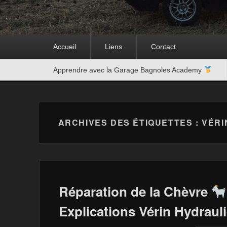
Premier
Accueil
Liens
Contact
menu
Second
Apprendre avec la Garage Bagnoles Academy
menu
ARCHIVES DES ÉTIQUETTES :
VÉRI
Réparation de la Chèvre
Explications Vérin Hydraul