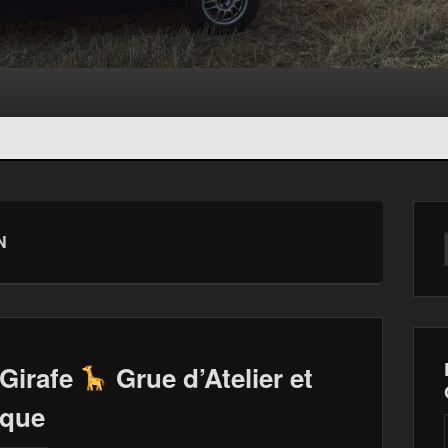
N
Girafe
Grue d’Atelier et
ique