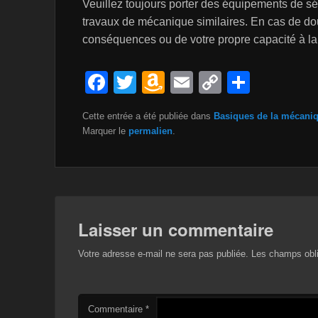
Veuillez toujours porter des équipements de séc
travaux de mécanique similaires. En cas de dou
conséquences ou de votre propre capacité à la r
F
T
A
E
C
P
a
wi
m
m
o
ar
Cette entrée a été publiée dans
Basiques de la mécani
c
tt
a
ail
p
ta
Marquer le
permalien
.
e
er
z
y
g
b
o
Li
er
o
n
n
o
W
k
Laisser un commentaire
k
is
Votre adresse e-mail ne sera pas publiée.
Les champs obli
h
Li
st
Commentaire
*