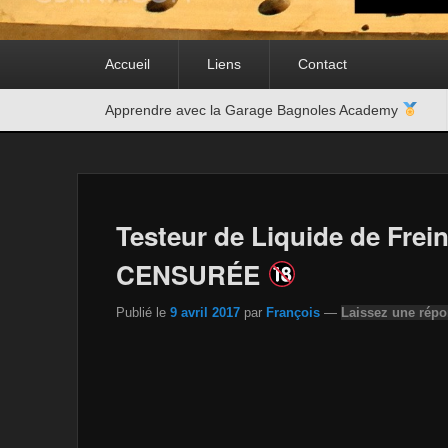
Premier
Accueil
Liens
Contact
menu
Second
Apprendre avec la Garage Bagnoles Academy
menu
Testeur de Liquide de Frei
CENSURÉE
Publié le
9 avril 2017
par
François
—
Laissez une rép