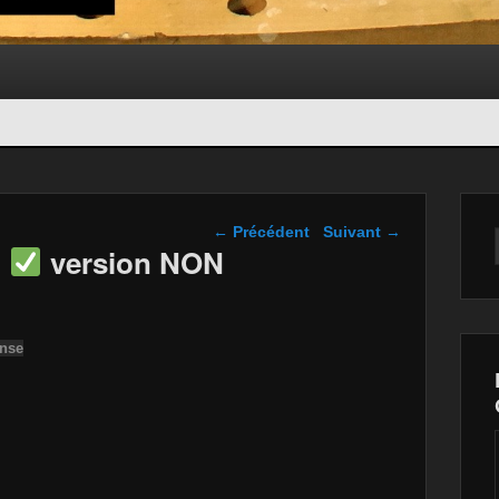
Navigation dans les
←
Précédent
Suivant
→
articles
n
version NON
onse