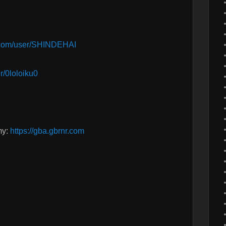
.com/user/SHINDEHAI
r/0loloiku0
my:
https://gba.gbrnr.com