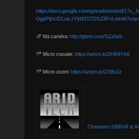
https://docs.google.com/spreadsheets/d/17x
OgpPtjhUDLiaLzYkM3STDf1Z8FvLs/edit?usp=
Ma caméra:
http://gbrnr.com/SZa5eb
Micro cravate:
https://amzn.to/2HB4YA6
Micro zoom:
https://amzn.to/2Zt8o2z
Chansons GBRnR & Ar