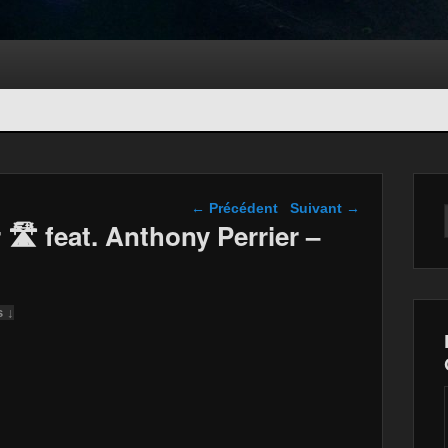
Navigation dans les
←
Précédent
Suivant
→
articles
🛣 feat. Anthony Perrier –
s ↓