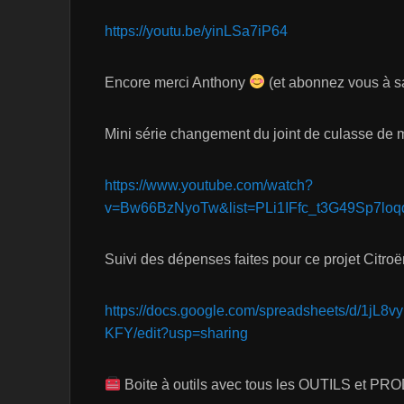
https://youtu.be/yinLSa7iP64
Encore merci Anthony
(et abonnez vous à 
Mini série changement du joint de culasse de
https://www.youtube.com/watch?
v=Bw66BzNyoTw&list=PLi1IFfc_t3G49Sp7lo
Suivi des dépenses faites pour ce projet Citroë
https://docs.google.com/spreadsheets/d/
KFY/edit?usp=sharing
Boite à outils avec tous les OUTILS et PROD