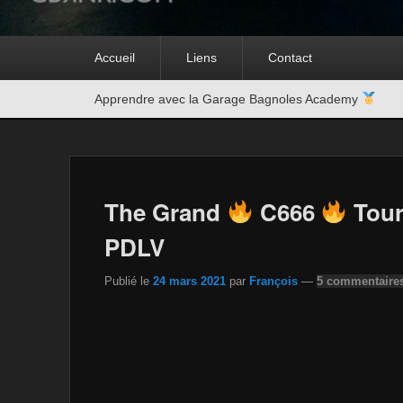
Premier
Accueil
Liens
Contact
menu
Second
Apprendre avec la Garage Bagnoles Academy
menu
The Grand
C666
Tour 
PDLV ​
Publié le
24 mars 2021
par
François
—
5 commentaire