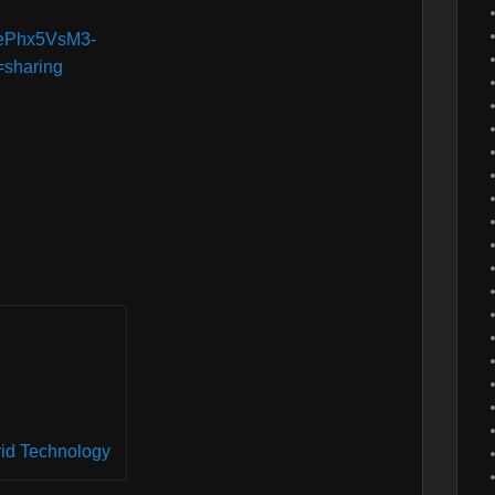
_JePhx5VsM3-
sharing
id Technology