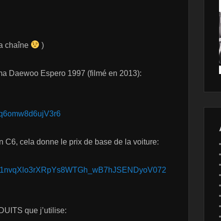
sa chaîne
)
 ma Daewoo Espero 1997 (filmé en 2013):
qq6omw8d6ujV3r6
n C6, cela donne le prix de base de la voiture:
1jL8vy1nvqXlo3rXRpYs8WTGh_wB7hJSENDyoV072
UITS que j’utilise: