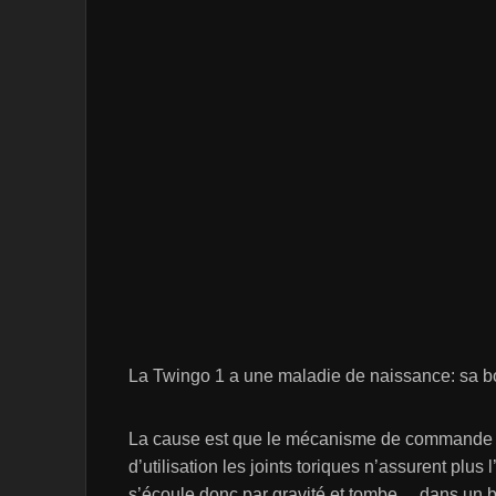
La Twingo 1 a une maladie de naissance: sa boît
La cause est que le mécanisme de commande es
d’utilisation les joints toriques n’assurent plus 
s’écoule donc par gravité et tombe… dans un b