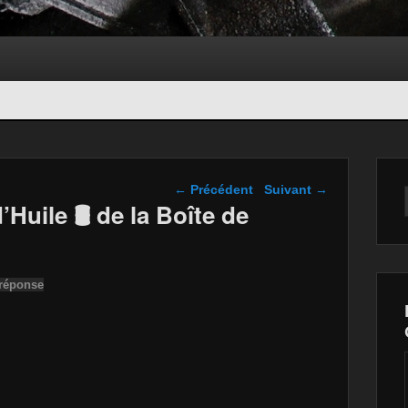
Navigation dans les
←
Précédent
Suivant
→
articles
’Huile 🛢 de la Boîte de
 réponse