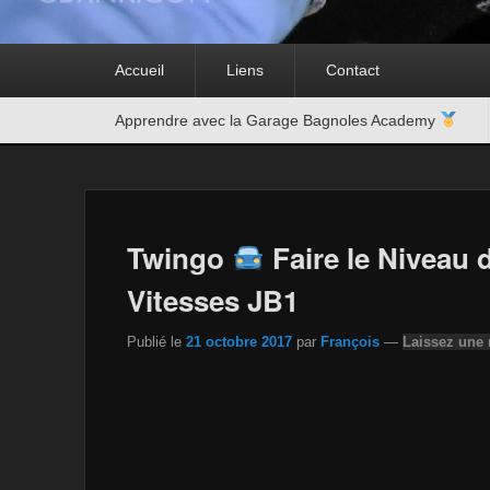
Premier
Accueil
Liens
Contact
menu
Second
Apprendre avec la Garage Bagnoles Academy
menu
Twingo
Faire le Niveau d
Vitesses JB1
Publié le
21 octobre 2017
par
François
—
Laissez une