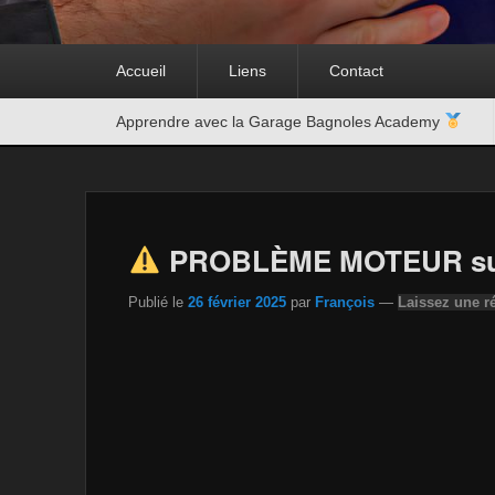
Premier
Accueil
Liens
Contact
menu
Second
Apprendre avec la Garage Bagnoles Academy
menu
PROBLÈME MOTEUR sur 
Publié le
26 février 2025
par
François
—
Laissez une r