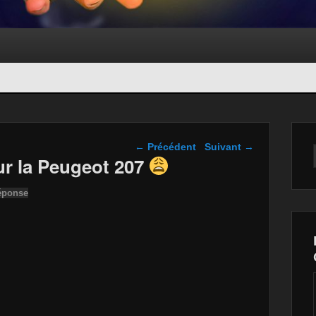
Navigation dans les
←
Précédent
Suivant
→
articles
la Peugeot 207
éponse