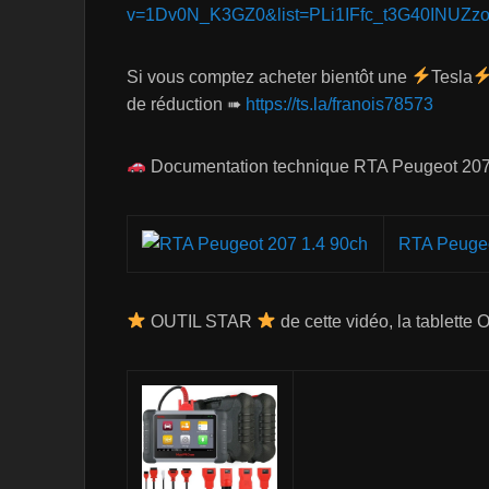
v=1Dv0N_K3GZ0&list=PLi1IFfc_t3G40INUZ
Si vous comptez acheter bientôt une
Tesla
de réduction ➠
https://ts.la/franois78573
Documentation technique RTA Peugeot 207
RTA Peugeo
OUTIL STAR
de cette vidéo, la tablette