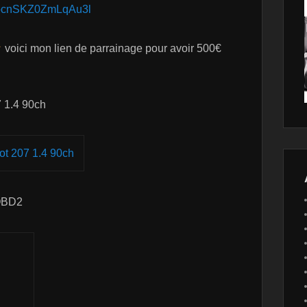
zocnSKZ0ZmLqAu3l
voici mon lien de parrainage pour avoir 500€
 1.4 90ch
t 207 1.4 90ch
 OBD2